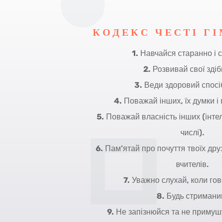
КОДЕКС ЧЕСТІ Г
1.
Навчайся старанно і с
2.
Розвивай свої здіб
3.
Веди здоровий спосі
4.
Поважай інших, їх думки і
5.
Поважай власність інших (інтел
числі).
6.
Пам’ятай про почуття твоїх друз
вчителів.
7.
Уважно слухай, коли гов
8.
Будь стримани
9.
Не запізнюйся та не примушу