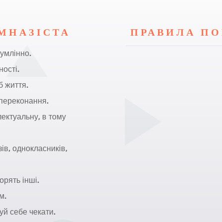
ІМНАЗІСТА
ПРАВИЛА ПО
умлінно.
ності.
б життя.
 переконання.
ектуальну, в тому
ів, однокласників,
орять інші.
м.
й себе чекати.