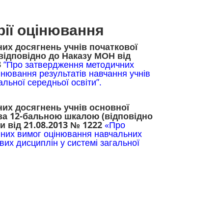
рії оцінювання
их досягнень учнів початкової
відповідно до
Наказу МОН від
3
“Про затвердження методичних
нювання результатів навчання учнів
альної середньої освіти”.
их досягнень учнів основної
за 12-бальною шкалою (відповідно
и від 21.08.2013 № 1222
«Про
вних вимог оцінювання навчальних
ових дисциплін у системі загальної