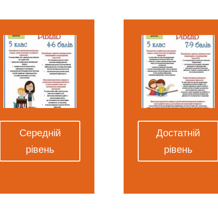
Середній
Достатній
рівень
рівень